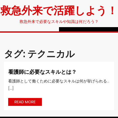
Skip
救急外来で活躍しよう！
to
content
救急外来で必要なスキルや知識は何だろう？
タグ:
テクニカル
看
看護師に必要なスキルとは？
護
看護師として働くために必要なスキルは何が挙げられる…
師
[...]
に
必
READ
READ MORE
要
MORE
な
ス